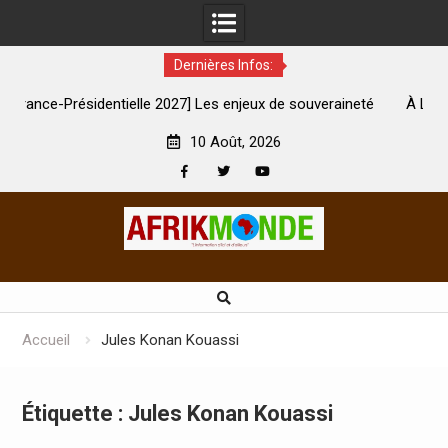
Dernières Infos:
 2027] Les enjeux de souveraineté
À Lens, la femme qui avait ét
sévèrement touchés ?
son mari est
10 Août, 2026
Facebook
Twitter
Youtube
Skip
to
content
Accueil
Jules Konan Kouassi
Étiquette :
Jules Konan Kouassi