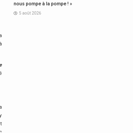
nous pompe à la pompe ! »
5 août 2026
a
à
e
é
a
y
t
c