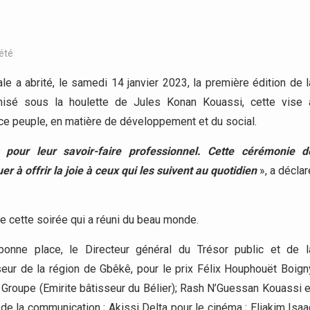
été
le a abrité, le samedi 14 janvier 2023, la première édition de l
nisé sous la houlette de Jules Konan Kouassi, cette vise 
e ce peuple, en matière de développement et du social.
 pour leur savoir-faire professionnel. Cette cérémonie d
 à offrir la joie à ceux qui les suivent au quotidien
», a déclar
 de cette soirée qui a réuni du beau monde.
 bonne place, le Directeur général du Trésor public et de l
eur de la région de Gbêkê, pour le prix Félix Houphouët Boign
 Groupe (Emirite bâtisseur du Bélier); Rash N’Guessan Kouassi e
de la communication ; Akissi Delta pour le cinéma ; Eliakim Isaa