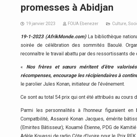
promesses à Abidjan
19 janvier 2023
FOUA Ebenezer
Culture
,
Soci
19-1-2023 (AfrikMonde.com)
La bibliothèque nationa
soirée de célébration des sommités Baoulé. Orga
reconnaître le travail abattu par des ressortissants d
«
Nos frères et sœurs méritent d’être valorisés
récompenses, encourage les récipiendaires à continuer
le parolier Jules Konan, initiateur de l’événement.
Ce sont au total 54 prix qui ont été attribués au cours
Parmi les personnalités à l’honneur figuraient en
Compatbilité, Assaoré Konan Jacques, émérite bâtiss
(Emirites Bâtisseur); Kouamé Étienne, PDG de Kamitié
Adèle Kouassi de radio Côte d’Ivoire pour le Prix RFK 