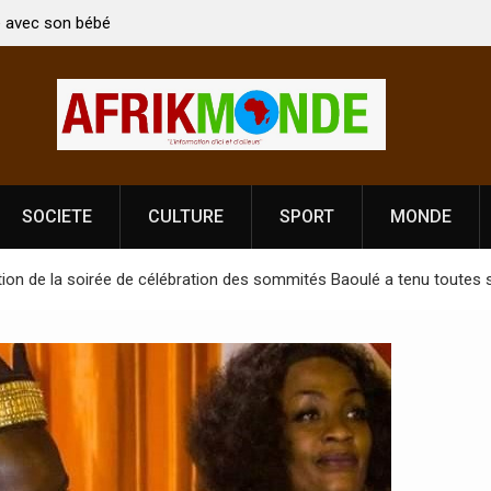
en Kirti Vardhan Singh à
Nouvelle licence obligatoire pour les sp
e la Fête de
Côte d’Ivoire, l’opérateur culturel Sold
prononce
SOCIETE
CULTURE
SPORT
MONDE
dition de la soirée de célébration des sommités Baoulé a tenu toute