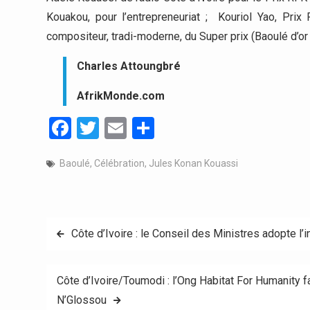
Kouakou, pour l’entrepreneuriat ; Kouriol Yao, Prix 
compositeur, tradi-moderne, du Super prix (Baoulé d’or
Charles Attoungbré
AfrikMonde.com
Facebook
Twitter
Email
Partager
Baoulé
,
Célébration
,
Jules Konan Kouassi
Navigation
Côte d’Ivoire : le Conseil des Ministres adopte l’
de
Côte d’Ivoire/Toumodi : l’Ong Habitat For Humanity 
l’article
N’Glossou