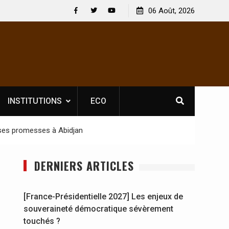
ectacles : En
[France-Présidentielle 2027] Les enjeux de
06 Août, 2026
at Jahboy se
souveraineté démocratique sévèrement touchés 
Facebook
Twitter
Youtube
INSTITUTIONS
ECO
s ses promesses à Abidjan
DERNIERS ARTICLES
[France-Présidentielle 2027] Les enjeux de
souveraineté démocratique sévèrement
touchés ?