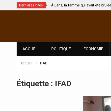
À Lens, la femme qui avait été brûlée avec son bébé
Coopé
Dernières Infos:
par son mari est morte
Abidj
Skip
l’ind
to
content
ACCUEIL
POLITIQUE
ECONOMIE
Accueil
IFAD
Étiquette :
IFAD