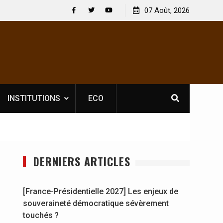
 obligatoire pour les spectacles : En
[France-Présidentielle 202
07 Août, 2026
’opérateur culturel Soldat Jahboy se
souveraineté démocratiqu
Facebook
Twitter
Youtube
INSTITUTIONS
ECO
DERNIERS ARTICLES
[France-Présidentielle 2027] Les enjeux de
souveraineté démocratique sévèrement
touchés ?