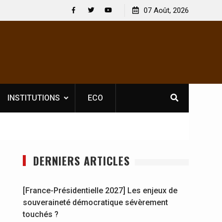
 licence obligatoire pour les spectacles : En
07 Août, 2026
[France-Présidenti
voire, l’opérateur culturel Soldat Jahboy se
souveraineté dém
Facebook
Twitter
Youtube
ce
INSTITUTIONS
ECO
DERNIERS ARTICLES
[France-Présidentielle 2027] Les enjeux de
souveraineté démocratique sévèrement
touchés ?