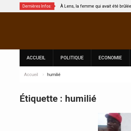
À Lens, la femme qui avait été brûlée avec son bébé
Dernières Infos:
hés ?
par son mari est morte
Skip
to
content
ACCUEIL
POLITIQUE
ECONOMIE
Accueil
humilié
Étiquette :
humilié