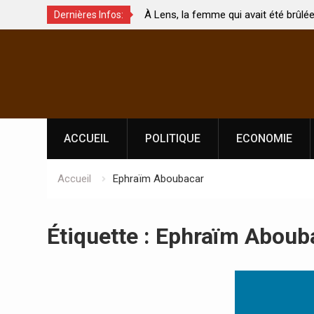
À Lens, la femme qui avait été brûlée avec son bébé
Dernières Infos:
uchés ?
par son mari est morte
Skip
to
content
ACCUEIL
POLITIQUE
ECONOMIE
Accueil
Ephraïm Aboubacar
Étiquette :
Ephraïm Aboub