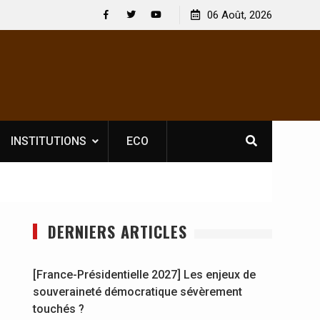
le licence obligatoire pour les spectacles : En
06 Août, 2026
[France-Présiden
’Ivoire, l’opérateur culturel Soldat Jahboy se
souveraineté d
Facebook
Twitter
Youtube
nce
INSTITUTIONS
ECO
DERNIERS ARTICLES
[France-Présidentielle 2027] Les enjeux de
souveraineté démocratique sévèrement
touchés ?