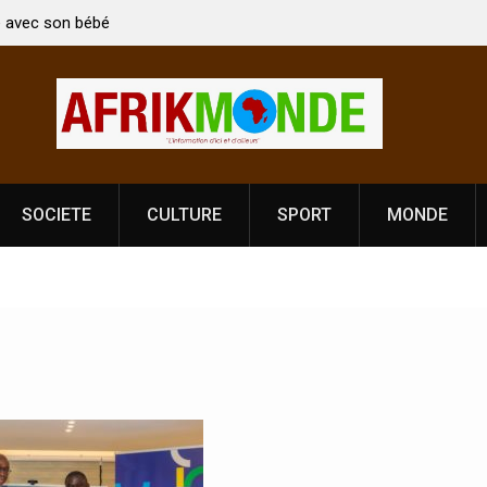
 bébé
Coopération: Le ministre Indien Kirti Vardhan Singh à
Abidjan pour la célébration de la Fête de
l’indépendance
SOCIETE
CULTURE
SPORT
MONDE