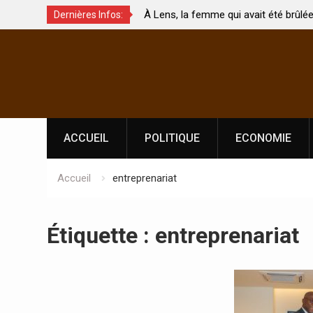
ux de
À Lens, la femme qui avait été brûlée avec son
Dernières Infos:
nt touchés ?
par son mari est morte
Skip
to
content
ACCUEIL
POLITIQUE
ECONOMIE
Accueil
entreprenariat
Étiquette :
entreprenariat