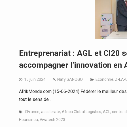
Entreprenariat : AGL et CI20 
accompagner l’innovation en 
15 juin 2024
Nafy SANOGO
Economie
,
Z-LA-
AfrikMonde.com (15-06-2024) Fédérer le meilleur des st
tout le sens de…
#France
,
accelerate
,
Africa Global Logistics
,
AGL
,
centre d
Hounsinou
,
Vivatech 2023