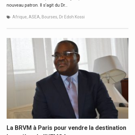
nouveau patron. Il s’agit du Dr…
Afrique
,
ASEA
,
Bourses
,
Dr Edoh Kossi
La BRVM à Paris pour vendre la destination