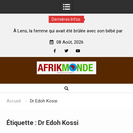
Dernières Infos:
 avait été brûlée avec son bébé par
Coopération: Le ministre In
mari est morte
Abidjan pour la célébration de
08 Août, 2026
Facebook
Twitter
Youtube
Skip
to
content
Accueil
Dr Edoh Kossi
Étiquette :
Dr Edoh Kossi