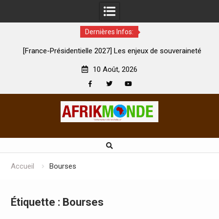
Dernières Infos:
rance-Présidentielle 2027] Les enjeux de souveraineté
À Lens, la
démocratique sévèrement touchés ?
10 Août, 2026
Facebook
Twitter
Youtube
Skip
to
content
Accueil
Bourses
Étiquette :
Bourses