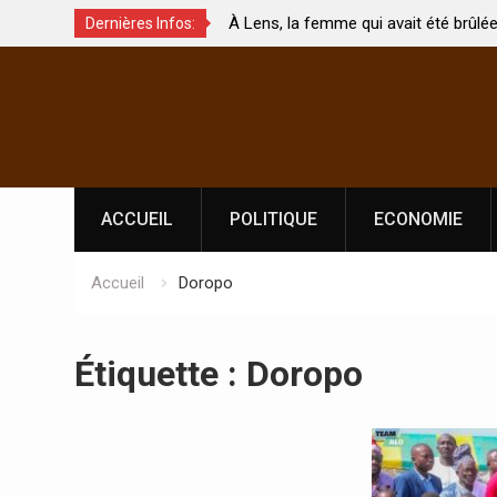
À Lens, la femme qui avait été brûlée avec son bébé
Dernières Infos:
uchés ?
par son mari est morte
Skip
to
content
ACCUEIL
POLITIQUE
ECONOMIE
Accueil
Doropo
Étiquette :
Doropo