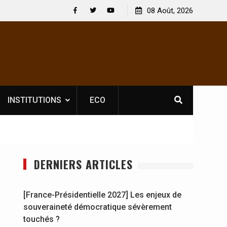
le licence obligatoire pour les spectacles : En
08 Août, 2026
[France-Présiden
’Ivoire, l’opérateur culturel Soldat Jahboy se
souveraineté dé
Facebook
Twitter
Youtube
nce
INSTITUTIONS
ECO
DERNIERS ARTICLES
[France-Présidentielle 2027] Les enjeux de
souveraineté démocratique sévèrement
touchés ?