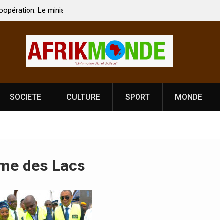
dien Kirti Vardhan Singh à
Nouvelle licence obligatoire pour les 
 de la Fête de
Côte d’Ivoire, l’opérateur culturel So
prononce
SOCIETE
CULTURE
SPORT
MONDE
ome des Lacs