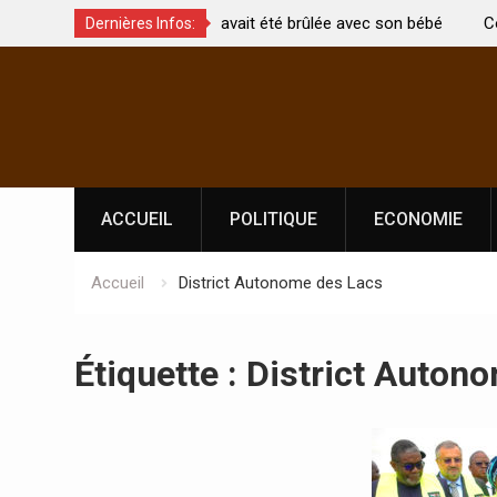
 qui avait été brûlée avec son bébé
Coopération: Le ministre In
Dernières Infos:
t morte
Abidjan pour la célébration
Skip
l’indépendance
to
content
ACCUEIL
POLITIQUE
ECONOMIE
Accueil
District Autonome des Lacs
Étiquette :
District Auton