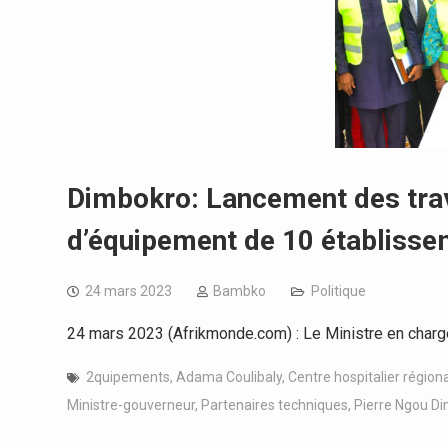
Dimbokro: Lancement des trava
d’équipement de 10 établisse
24 mars 2023
Bambko
Politique
24 mars 2023 (Afrikmonde.com) : Le Ministre en charg
2quipements
,
Adama Coulibaly
,
Centre hospitalier régiona
Ministre-gouverneur
,
Partenaires techniques
,
Pierre Ngou D