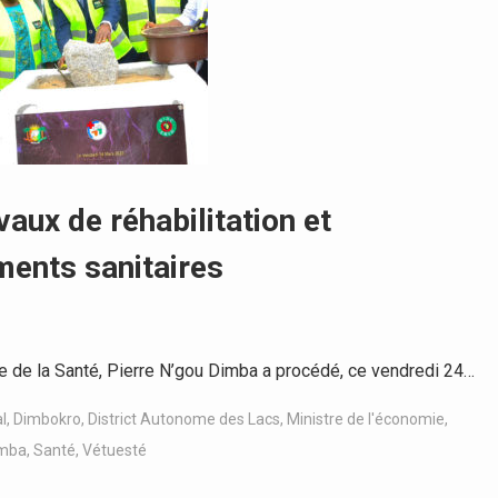
ux de réhabilitation et
ments sanitaires
e de la Santé, Pierre N’gou Dimba a procédé, ce vendredi 24…
l
,
Dimbokro
,
District Autonome des Lacs
,
Ministre de l'économie
,
imba
,
Santé
,
Vétuesté