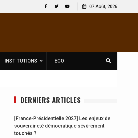
spectacles : En
[France-Présidentielle 2027] Les enjeux de
07 Août, 2026
ldat Jahboy se
souveraineté démocratique sévèrement touché
Facebook
Twitter
Youtube
INSTITUTIONS
ECO
DERNIERS ARTICLES
[France-Présidentielle 2027] Les enjeux de
souveraineté démocratique sévèrement
touchés ?