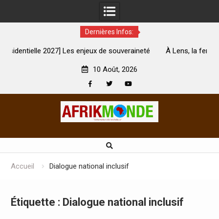
Dernières Infos:
027] Les enjeux de souveraineté
À Lens, la femme qui avait été b
vèrement touchés ?
son mari est m
10 Août, 2026
Facebook
Twitter
Youtube
Skip
to
content
Accueil
Dialogue national inclusif
Étiquette :
Dialogue national inclusif