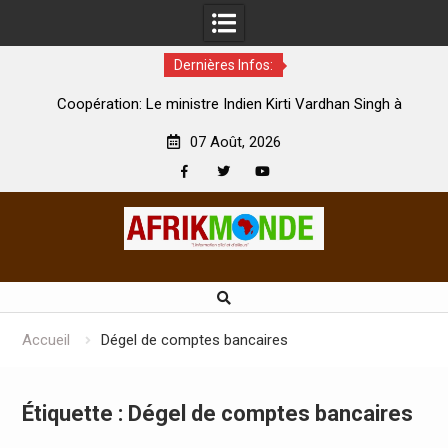
Dernières Infos:
par
Coopération: Le ministre Indien Kirti Vardhan Singh à
N
Abidjan pour la célébration de la Fête de l’indépendance
d
07 Août, 2026
Facebook
Twitter
Youtube
Skip
to
content
Accueil
Dégel de comptes bancaires
Étiquette :
Dégel de comptes bancaires