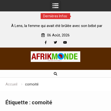
Dernières Infos:
té
À Lens, la femme qui avait été brûlée avec son bébé par
son mari est morte
A
06 Août, 2026
Facebook
Twitter
Youtube
Skip
to
content
Accueil
comoité
Étiquette :
comoité