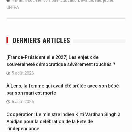
#Man
,
#société
,
comoité
,
Education
,
évalue
,
fille
,
jeune
,
UNFPA
DERNIERS ARTICLES
[France-Présidentielle 2027] Les enjeux de
souveraineté démocratique sévèrement touchés ?
5 août 2026
À Lens, la femme qui avait été brûlée avec son bébé
par son mari est morte
5 août 2026
Coopération: Le ministre Indien Kirti Vardhan Singh à
Abidjan pour la célébration de la Fête de
l’indépendance