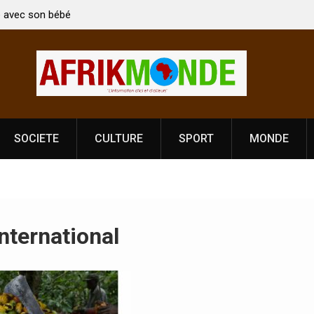
Le ministre Indien Kirti Vardhan Singh à
Nouvelle licence obligat
la célébration de la Fête de
Côte d’Ivoire, l’opérate
ce
prononce
SOCIETE
CULTURE
SPORT
MONDE
international