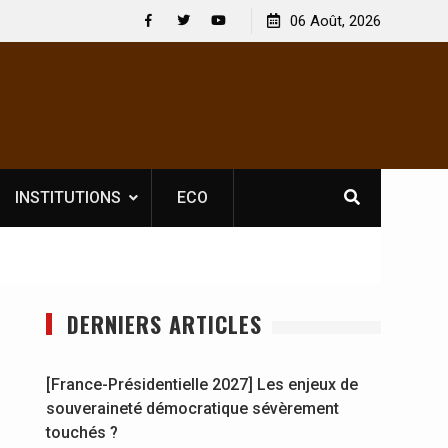
oire pour les spectacles : En
[France-Présidentielle 2027] Les e
06 Août, 2026
ur culturel Soldat Jahboy se
souveraineté démocratique sévè
Facebook
Twitter
Youtube
INSTITUTIONS
ECO
DERNIERS ARTICLES
[France-Présidentielle 2027] Les enjeux de
souveraineté démocratique sévèrement
touchés ?