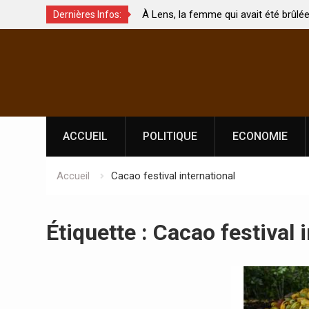
Lens, la femme qui avait été brûlée avec son bébé
Coopération: 
Dernières Infos:
r son mari est morte
Abidjan pour 
Skip
l’indépendan
to
content
ACCUEIL
POLITIQUE
ECONOMIE
Accueil
Cacao festival international
Étiquette :
Cacao festival 