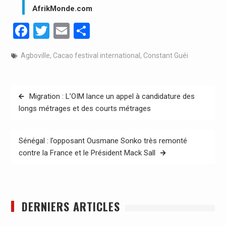
AfrikMonde.com
Facebook
Twitter
Email
Partager
Agboville
,
Cacao festival international
,
Constant Guéi
Navigation
Migration : L’OIM lance un appel à candidature des
de
longs métrages et des courts métrages
l’article
Sénégal : l’opposant Ousmane Sonko très remonté
contre la France et le Président Mack Sall
DERNIERS ARTICLES