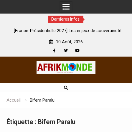
Dernières Infos:
re
[France-Présidentielle 2027] Les enjeux de souveraineté
démocratique sévèrement touchés ?
10 Août, 2026
Facebook
Twitter
Youtube
Skip
to
content
Accueil
Bifem Paralu
Étiquette :
Bifem Paralu