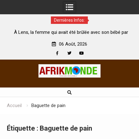
Dernières Infos:
té brûlée avec son bébé par
Coopération: Le ministre Indien Kir
t morte
Abidjan pour la célébration de la Fête
06 Août, 2026
Facebook
Twitter
Youtube
Skip
to
content
Accueil
Baguette de pain
Étiquette :
Baguette de pain