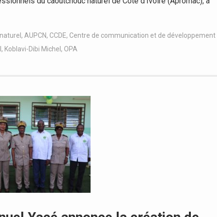
sionnels du caoutchouc naturel de Côte d’Ivoire (Apromac), a
naturel
,
AUPCN
,
CCDE
,
Centre de communication et de développement
I
,
Koblavi-Dibi Michel
,
OPA