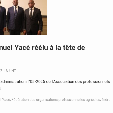
uel Yacé réélu à la tête de
,
Z-LA-UNE
administration n°05-2025 de l’Association des professionnels
t…
l Yacé
,
Fédération des organisations professionnelles agricoles
,
filière