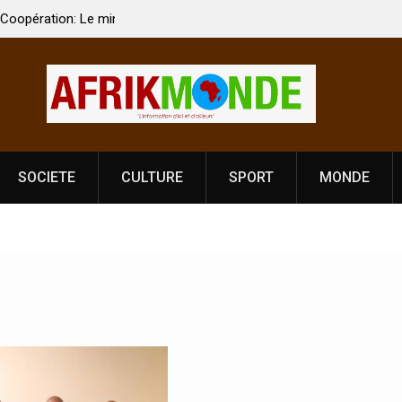
 Vardhan Singh à
Nouvelle licence obligatoire pour les spectacles
e de
Côte d’Ivoire, l’opérateur culturel Soldat Jahbo
prononce
SOCIETE
CULTURE
SPORT
MONDE