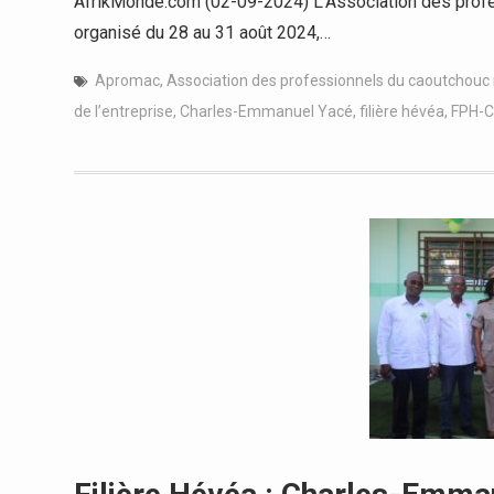
AfrikMonde.com (02-09-2024) L’Association des profes
organisé du 28 au 31 août 2024,…
Apromac
,
Association des professionnels du caoutchouc 
de l’entreprise
,
Charles-Emmanuel Yacé
,
filière hévéa
,
FPH-C