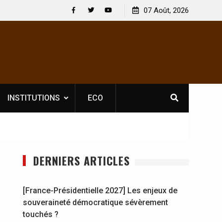
 : En
[France-Présidentielle 2027] Les enjeux de
07 Août, 2026
y se
souveraineté démocratique sévèrement touchés ?
Facebook
Twitter
Youtube
INSTITUTIONS
ECO
DERNIERS ARTICLES
[France-Présidentielle 2027] Les enjeux de
souveraineté démocratique sévèrement
touchés ?