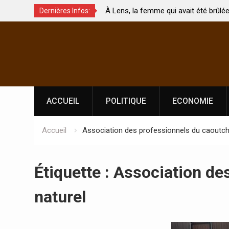
 de
À Lens, la femme qui avait été brûlée avec son b
Dernières Infos:
 touchés ?
par son mari est morte
Skip
to
content
ACCUEIL
POLITIQUE
ECONOMIE
Accueil
Association des professionnels du caoutch
Étiquette :
Association de
naturel