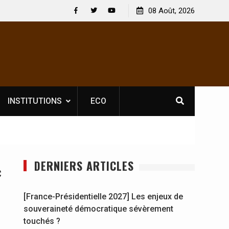
uvelle licence obligatoire pour les spectacles : En
08 Août, 2026
[France-Prés
te d’Ivoire, l’opérateur culturel Soldat Jahboy se
souverainet
Facebook
Twitter
Youtube
ononce
INSTITUTIONS
ECO
DERNIERS ARTICLES
c
[France-Présidentielle 2027] Les enjeux de
souveraineté démocratique sévèrement
touchés ?