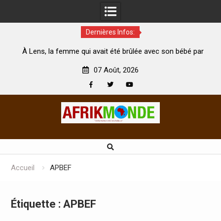
Dernières Infos:
ns, la femme qui avait été brûlée avec son bébé par
Coopératio
son mari est morte
Abidjan pour 
07 Août, 2026
Facebook
Twitter
Youtube
Skip
to
content
Accueil
APBEF
Étiquette :
APBEF