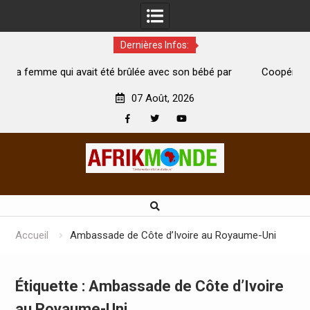
Dernières Infos:
 été brûlée avec son bébé par
Coopération: Le ministre Indien K
est morte
Abidjan pour la célébration de la Fê
07 Août, 2026
Facebook
Twitter
Youtube
Skip
to
content
Accueil
Ambassade de Côte d’Ivoire au Royaume-Uni
Étiquette :
Ambassade de Côte d’Ivoire
au Royaume-Uni