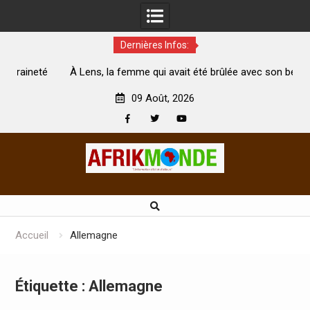
Dernières Infos:
té
À Lens, la femme qui avait été brûlée avec son bébé par
son mari est morte
A
09 Août, 2026
Facebook
Twitter
Youtube
Skip
to
content
Accueil
Allemagne
Étiquette :
Allemagne