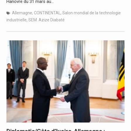
Hanovre du 31 mars au…
Allemagne
,
CONTINENTAL
,
Salon mondial de la technologie
industrielle
,
SEM. Azize Diabaté