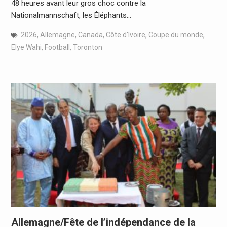
48 heures avant leur gros choc contre la
Nationalmannschaft, les Éléphants…
2026
,
Allemagne
,
Canada
,
Côte d'Ivoire
,
Coupe du monde
,
Elye Wahi
,
Football
,
Toronton
Allemagne/Fête de l’indépendance de la