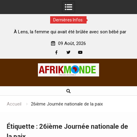
Dernières Infos:
 qui avait été brûlée avec son bébé par
Coopération: Le ministr
son mari est morte
Abidjan pour la célébratio
09 Août, 2026
Facebook
Twitter
Youtube
Skip
to
content
Accueil
26ième Journée nationale de la paix
Étiquette :
26ième Journée nationale de
la paix