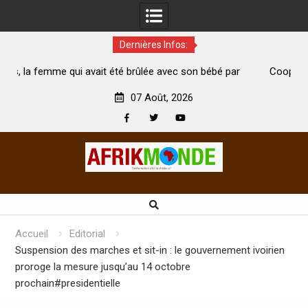
Dernières Infos:
té brûlée avec son bébé par
Coopération: Le ministre Indien Kir
t morte
Abidjan pour la célébration de la Fête
07 Août, 2026
Facebook
Twitter
Youtube
Skip
to
content
Accueil
Editorial
Suspension des marches et sit-in : le gouvernement ivoirien
proroge la mesure jusqu’au 14 octobre
prochain#presidentielle