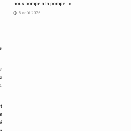
nous pompe à la pompe ! »
5 août 2026
e
e
a
.
t
s
é
e