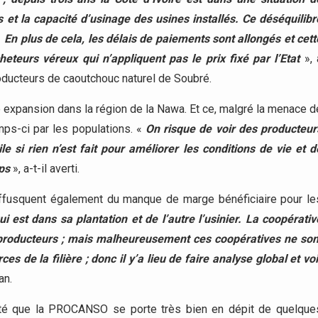
 et la capacité d’usinage des usines installés. Ce déséquilibr
 En plus de cela, les délais de paiements sont allongés et cett
eteurs véreux qui n’appliquent pas le prix fixé par l’Etat
», 
oducteurs de caoutchouc naturel de Soubré.
ne expansion dans la région de la Nawa. Et ce, malgré la menace d
emps-ci par les populations. «
On risque de voir des producteur
le si rien n’est fait pour améliorer les conditions de vie et d
ps
», a-t-il averti.
ffusquent également du manque de marge bénéficiaire pour le
 est dans sa plantation et de l’autre l’usinier. La coopérativ
s producteurs ; mais malheureusement ces coopératives ne son
s de la filière ; donc il y’a lieu de faire analyse global et voi
an.
noté que la PROCANSO se porte très bien en dépit de quelque