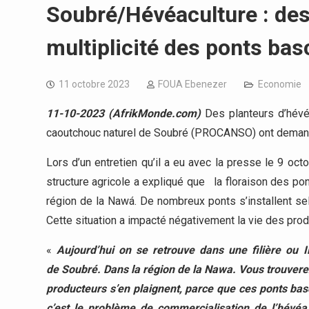
Soubré/Hévéaculture : des
multiplicité des ponts bas
11 octobre 2023
FOUA Ebenezer
Economie
11-10-2023 (AfrikMonde.com)
Des planteurs d’hévé
caoutchouc naturel de Soubré (PROCANSO) ont demandé 
Lors d’un entretien qu’il a eu avec la presse le 9 o
structure agricole a expliqué que la floraison des po
région de la Nawá. De nombreux ponts s’installent selo
Cette situation a impacté négativement la vie des prod
«
Aujourd’hui on se retrouve dans une filière ou I
de Soubré. Dans la région de la Nawa. Vous trouverez 
producteurs s’en plaignent, parce que ces ponts basc
c’est le problème de commercialisation de l’hévéa 