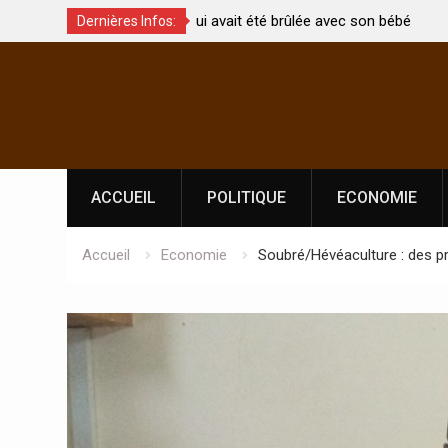
t été brûlée avec son bébé
Coopération: Le ministre Indien Kirti
Dernières Infos:
Abidjan pour la célébration de la Fêt
Skip
l’indépendance
to
content
ACCUEIL
POLITIQUE
ECONOMIE
Accueil
Economie
Soubré/Hévéaculture : des pr