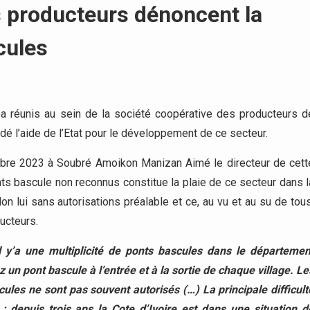
 producteurs dénoncent la
cules
a réunis au sein de la société coopérative des producteurs d
l’aide de l’Etat pour le développement de ce secteur.
ctobre 2023 à Soubré Amoikon Manizan Aimé le directeur de cett
nts bascule non reconnus constitue la plaie de ce secteur dans l
n lui sans autorisations préalable et ce, au vu et au su de tous
ucteurs.
l y’a une multiplicité de ponts bascules dans le départemen
un pont bascule à l’entrée et à la sortie de chaque village. Le
ules ne sont pas souvent autorisés (…) La principale difficult
; depuis trois ans la Cote d’Ivoire est dans une situation d