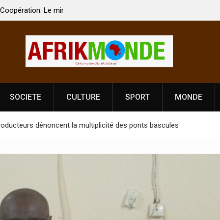
 Vardhan Singh à
Nouvelle licence obligatoire pour les spectacles
e de
Côte d’Ivoire, l’opérateur culturel Soldat Jahbo
prononce
SOCIETE
CULTURE
SPORT
MONDE
oducteurs dénoncent la multiplicité des ponts bascules