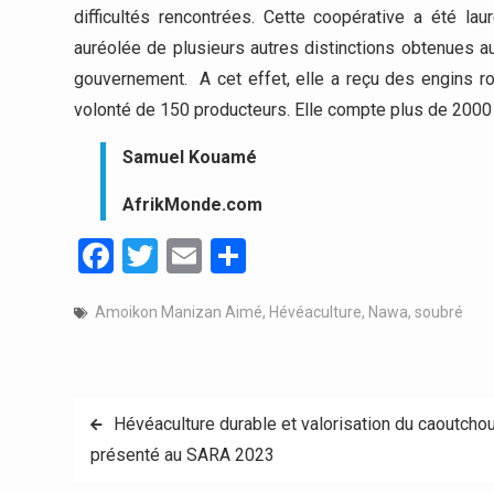
difficultés rencontrées. Cette coopérative a été lau
auréolée de plusieurs autres distinctions obtenues a
gouvernement. A cet effet, elle a reçu des engins r
volonté de 150 producteurs. Elle compte plus de 2000 
Samuel Kouamé
AfrikMonde.com
Facebook
Twitter
Email
Partager
Amoikon Manizan Aimé
,
Hévéaculture
,
Nawa
,
soubré
Navigation
Hévéaculture durable et valorisation du caoutcho
présenté au SARA 2023
de