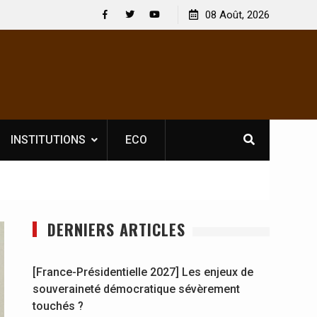
 : En
[France-Présidentielle 2027] Les enjeux de
08 Août, 2026
y se
souveraineté démocratique sévèrement touchés ?
Facebook
Twitter
Youtube
INSTITUTIONS
ECO
DERNIERS ARTICLES
[France-Présidentielle 2027] Les enjeux de
souveraineté démocratique sévèrement
touchés ?