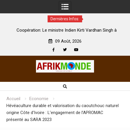
Dernières Infos:
par
Coopération: Le ministre Indien Kirti Vardhan Singh à
N
Abidjan pour la célébration de la Fête de l’indépendance
d
09 Août, 2026
Facebook
Twitter
Youtube
Skip
to
content
Accueil
Economie
Hévéaculture durable et valorisation du caoutchouc naturel
origine Côte d’Ivoire : L’engagement de l’APROMAC
présenté au SARA 2023