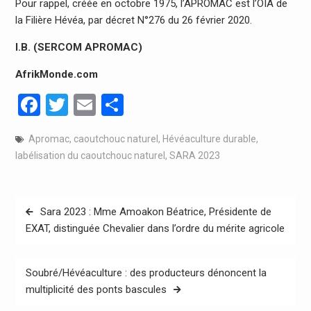
Pour rappel, créée en octobre 1975, l’APROMAC est l’OIA de
la Filière Hévéa, par décret N°276 du 26 février 2020.
I.B. (
SERCOM APROMAC)
AfrikMonde.com
Facebook
Twitter
Email
Partager
Apromac
,
caoutchouc naturel
,
Hévéaculture durable
,
labélisation du caoutchouc naturel
,
SARA 2023
Navigation
Sara 2023 : Mme Amoakon Béatrice, Présidente de
de
EXAT, distinguée Chevalier dans l’ordre du mérite agricole
l’article
Soubré/Hévéaculture : des producteurs dénoncent la
multiplicité des ponts bascules