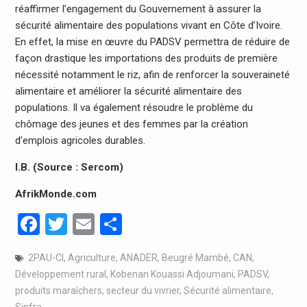
réaffirmer l’engagement du Gouvernement à assurer la
sécurité alimentaire des populations vivant en Côte d’Ivoire.
En effet, la mise en œuvre du PADSV permettra de réduire de
façon drastique les importations des produits de première
nécessité notamment le riz, afin de renforcer la souveraineté
alimentaire et améliorer la sécurité alimentaire des
populations. Il va également résoudre le problème du
chômage des jeunes et des femmes par la création
d’emplois agricoles durables.
I.B. (Source : Sercom)
AfrikMonde.com
Facebook
Twitter
Email
Partager
2PAU-CI
,
Agriculture
,
ANADER
,
Beugré Mambé
,
CAN
,
Développement rural
,
Kobenan Kouassi Adjoumani
,
PADSV
,
produits maraîchers
,
secteur du vivrier
,
Sécurité alimentaire
,
Sinfra