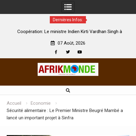
Dernières Infos:
par
Coopération: Le ministre Indien Kirti Vardhan Singh à
N
Abidjan pour la célébration de la Fête de l’indépendance
d
07 Août, 2026
Facebook
Twitter
Youtube
Skip
to
content
Accueil
Economie
Sécurité alimentaire : Le Premier Ministre Beugré Mambé a
lancé un important projet à Sinfra