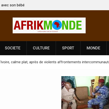
 ministre Indien Kirti Vardhan Singh à
Nouvelle licence obligatoi
 célébration de la Fête de
Côte d’Ivoire, l’opérateur
prononce
SOCIETE
CULTURE
SPORT
MONDE
Ivoire, calme plat, après de violents affrontements intercommunaut