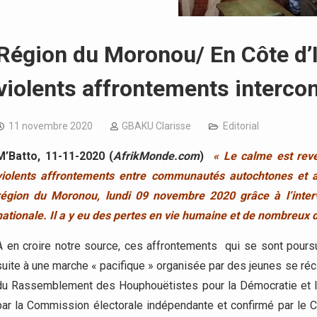
Région du Moronou/ En Côte d’Iv
violents affrontements interc
11 novembre 2020
GBAKU Clarisse
Editorial
M’Batto, 11-11-2020 (
AfrikMonde.com
)
«
Le calme est rev
violents affrontements entre communautés autochtones et a
région du Moronou, lundi 09 novembre 2020 grâce à l’interv
nationale. Il a y eu des pertes en vie humaine et de nombreux 
A en croire notre source, ces affrontements qui se sont pours
suite à une marche « pacifique » organisée par des jeunes se réc
du Rassemblement des Houphouëtistes pour la Démocratie et l
par la Commission électorale indépendante et confirmé par le Co