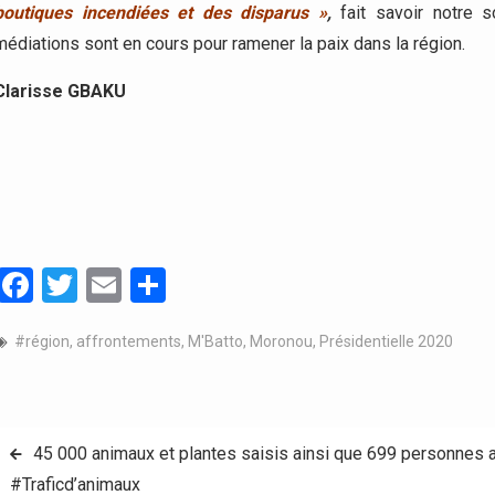
boutiques incendiées et des disparus »
,
fait savoir notre s
médiations sont en cours pour ramener la paix dans la région.
Clarisse GBAKU
Facebook
Twitter
Email
Partager
#région
,
affrontements
,
M'Batto
,
Moronou
,
Présidentielle 2020
Navigation
45 000 animaux et plantes saisis ainsi que 699 personnes a
#Traficd’animaux