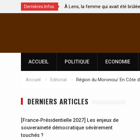
ns, la femme qui avait été brûlée avec son bébé
Coopération: Le
Dernières Infos:
son mari est morte
Abidjan pour la
Skip
l’indépendance
to
content
ACCUEIL
POLITIQUE
ECONOMIE
Accueil
Editorial
Région du Moronou/ En Côte d’
DERNIERS ARTICLES
[France-Présidentielle 2027] Les enjeux de
souveraineté démocratique sévèrement
touchés ?