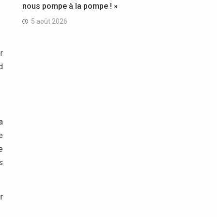
nous pompe à la pompe ! »
5 août 2026
r
d
a
e
e
s
r