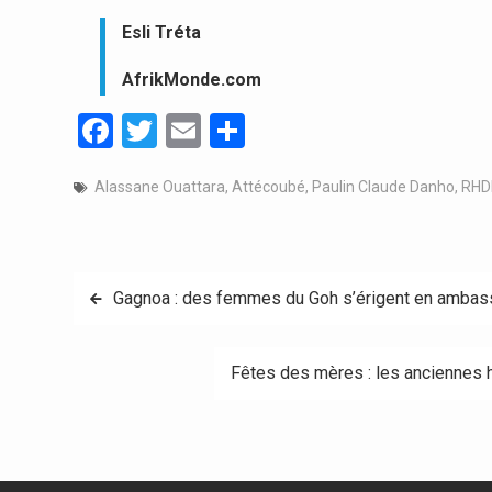
Esli Tréta
AfrikMonde.com
Facebook
Twitter
Email
Partager
Alassane Ouattara
,
Attécoubé
,
Paulin Claude Danho
,
RHD
Navigation
Gagnoa : des femmes du Goh s’érigent en ambas
de
Fêtes des mères : les anciennes h
l’article