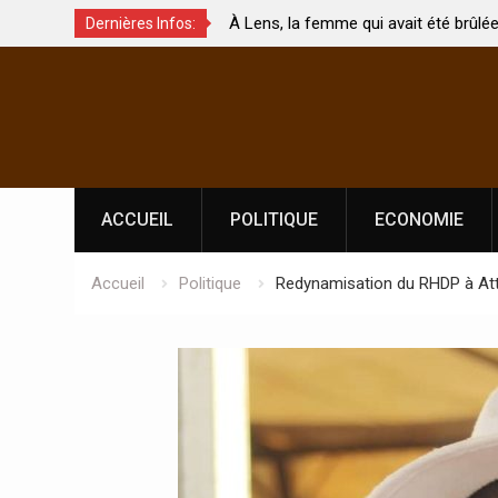
ui avait été brûlée avec son bébé
Coopération: Le ministre Indi
Dernières Infos:
morte
Abidjan pour la célébration d
Skip
l’indépendance
to
content
ACCUEIL
POLITIQUE
ECONOMIE
Accueil
Politique
Redynamisation du RHDP à Atté