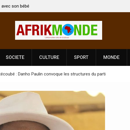
en Kirti Vardhan Singh à
Nouvelle licence obligatoire pour les sp
e la Fête de
Côte d’Ivoire, l’opérateur culturel Sold
prononce
SOCIETE
CULTURE
SPORT
MONDE
coubé : Danho Paulin convoque les structures du parti