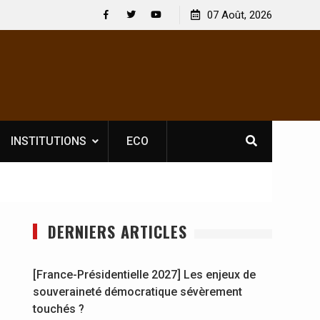
ectacles : En
[France-Présidentielle 2027] Les enjeux de
07 Août, 2026
at Jahboy se
souveraineté démocratique sévèrement touchés 
Facebook
Twitter
Youtube
INSTITUTIONS
ECO
DERNIERS ARTICLES
[France-Présidentielle 2027] Les enjeux de
souveraineté démocratique sévèrement
touchés ?