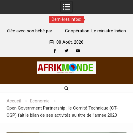
Dernières Infos:
par
Coopération: Le ministre Indien Kirti Vardhan Singh à
N
Abidjan pour la célébration de la Fête de l’indépendance
d
08 Août, 2026
Facebook
Twitter
Youtube
Skip
to
content
Accueil
Economie
Open Government Partnership : le Comité Technique (CT-
OGP) fait le bilan de ses activités au titre de l’année 2023