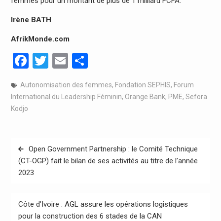
femmes pour un montant de plus de 1 milliard FCFA.
Irène BATH
AfrikMonde.com
Facebook
Twitter
Email
Partager
Autonomisation des femmes
,
Fondation SEPHIS
,
Forum
International du Leadership Féminin
,
Orange Bank
,
PME
,
Sefora
Kodjo
Navigation
Open Government Partnership : le Comité Technique
de
(CT-OGP) fait le bilan de ses activités au titre de l’année
2023
l’article
Côte d’Ivoire : AGL assure les opérations logistiques
pour la construction des 6 stades de la CAN