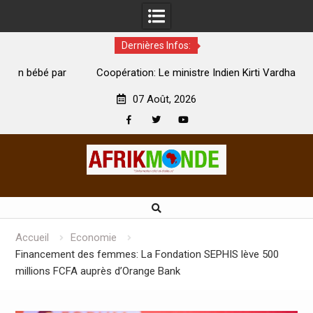
Dernières Infos:
par
Coopération: Le ministre Indien Kirti Vardhan Singh à
N
Abidjan pour la célébration de la Fête de l’indépendance
d
07 Août, 2026
Facebook
Twitter
Youtube
Skip
to
content
Accueil
Economie
Financement des femmes: La Fondation SEPHIS lève 500
millions FCFA auprès d’Orange Bank