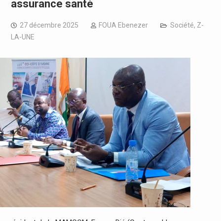
assurance santé
27 décembre 2025
FOUA Ebenezer
Société
,
Z-
LA-UNE