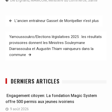
Dié Ergnand
,
MAMCOM
,
Ministère du Commerce
,
Santé
Navigation
L’ancien entraîneur Gasset de Montpellier n’est plus
de
l’article
Yamoussoukro/Elections législatives 2025 : les résultats
provisoires donnent les Ministres Souleymane
Diarrassouba et Augustin Thiam vainqueurs dans la
commune
DERNIERS ARTICLES
Engagement citoyen: La fondation Magic System
offre 500 permis aux jeunes ivoiriens
9 août 2026