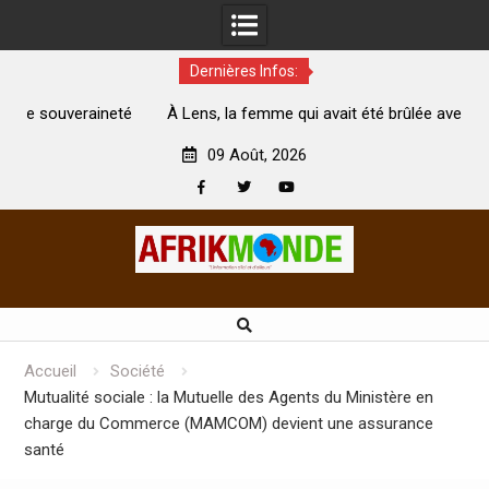
Dernières Infos:
té
À Lens, la femme qui avait été brûlée avec son bébé par
son mari est morte
A
09 Août, 2026
Facebook
Twitter
Youtube
Skip
to
content
Accueil
Société
Mutualité sociale : la Mutuelle des Agents du Ministère en
charge du Commerce (MAMCOM) devient une assurance
santé