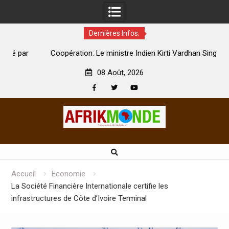
Dernières Infos:
par
Coopération: Le ministre Indien Kirti Vardhan Singh à
N
Abidjan pour la célébration de la Fête de l’indépendance
d
08 Août, 2026
Facebook
Twitter
Youtube
Skip
to
content
Accueil
Economie
La Société Financière Internationale certifie les
infrastructures de Côte d’Ivoire Terminal