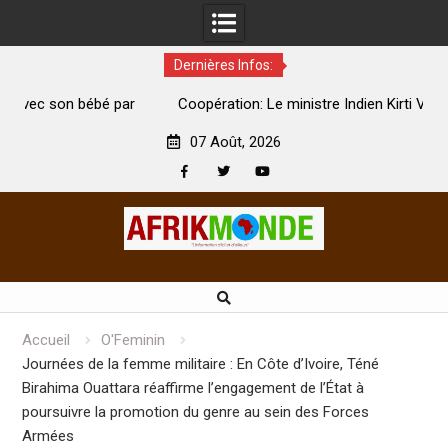
Dernières Infos:
par
Coopération: Le ministre Indien Kirti Vardhan Singh à
N
Abidjan pour la célébration de la Fête de l’indépendance
d
07 Août, 2026
Facebook
Twitter
Youtube
Skip
to
content
Accueil
O'Feminin
Journées de la femme militaire : En Côte d’Ivoire, Téné
Birahima Ouattara réaffirme l’engagement de l’État à
poursuivre la promotion du genre au sein des Forces
Armées