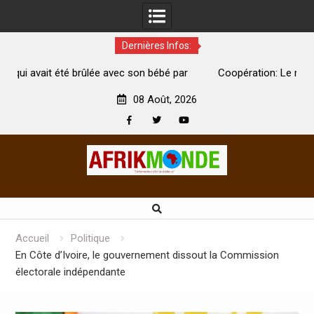
Dernières Infos:
 son bébé par
Coopération: Le ministre Indien Kirti Vardhan Sin
Abidjan pour la célébration de la Fête de l’indépend
08 Août, 2026
Facebook
Twitter
Youtube
Skip
to
content
Accueil
Politique
En Côte d’Ivoire, le gouvernement dissout la Commission
électorale indépendante