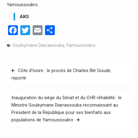
Yamoussoukro.
AKS
Facebook
Twitter
Email
Partager
Souleymane Diarrassouba
,
Yamoussoukro
Navigation
Côte d’Ivoire : le procès de Charles Blé Goudé,
de
reporté
l’article
Inauguration du siège du Sénat et du CHR réhabilité : le
Ministre Souleymane Diarrassouba reconnaissant au
Président de la République pour ses bienfaits aux
populations de Yamoussoukro