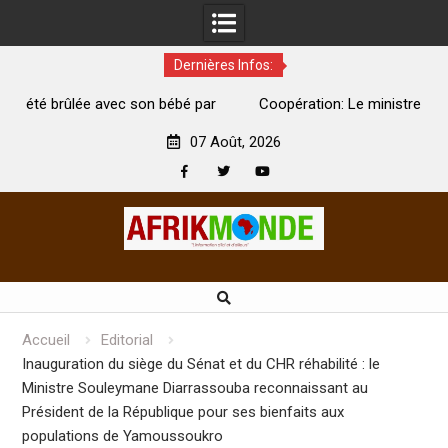
Dernières Infos:
ébé par
Coopération: Le ministre Indien Kirti Vardhan Singh à
Abidjan pour la célébration de la Fête de l’indépendance
07 Août, 2026
Facebook
Twitter
Youtube
Skip
to
content
Accueil
Editorial
Inauguration du siège du Sénat et du CHR réhabilité : le
Ministre Souleymane Diarrassouba reconnaissant au
Président de la République pour ses bienfaits aux
populations de Yamoussoukro