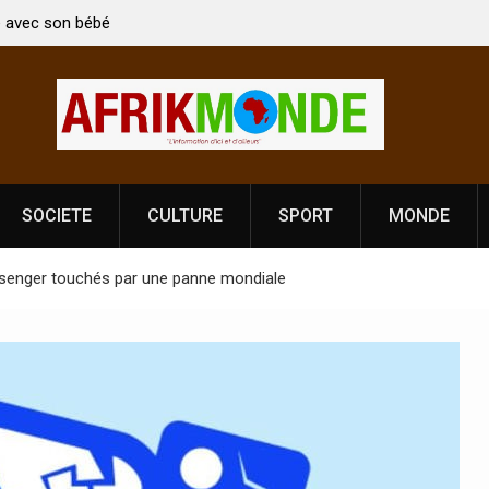
 ministre Indien Kirti Vardhan Singh à
Nouvelle licence obligatoi
 célébration de la Fête de
Côte d’Ivoire, l’opérateur
prononce
SOCIETE
CULTURE
SPORT
MONDE
senger touchés par une panne mondiale