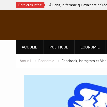
ns, la femme qui avait été brûlée avec son bébé
Coopération: Le
Dernières Infos:
son mari est morte
Abidjan pour la
Skip
l’indépendance
to
content
ACCUEIL
POLITIQUE
ECONOMIE
Accueil
Economie
Facebook, Instagram et Mes