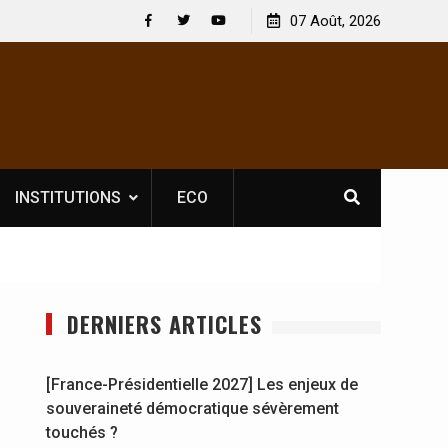
re pour les spectacles : En
[France-Présidentielle 2027] Les enj
07 Août, 2026
 culturel Soldat Jahboy se
souveraineté démocratique sévère
Facebook
Twitter
Youtube
INSTITUTIONS
ECO
DERNIERS ARTICLES
[France-Présidentielle 2027] Les enjeux de
souveraineté démocratique sévèrement
touchés ?