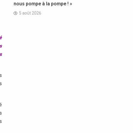
nous pompe à la pompe ! »
5 août 2026
é
s
s
s
s
é
s
s