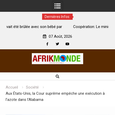
Dernières Infos:
 bébé par
Coopération: Le ministre Indien Kirti Vardhan Singh à
Abidjan pour la célébration de la Fête de l’indépendance
07 Août, 2026
Facebook
Twitter
Youtube
Skip
to
content
Accueil
Société
Aux États-Unis, la Cour suprême empêche une exécution à
l’azote dans l’Alabama