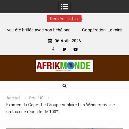
Dernières Infos:
par
Coopération: Le ministre Indien Kirti Vardhan Singh à
N
Abidjan pour la célébration de la Fête de l’indépendance
d
06 Août, 2026
Facebook
Twitter
Youtube
Skip
to
content
Accueil
Société
Examen du Cepe : Le Groupe scolaire Les Winners réalise
un taux de réussite de 100%