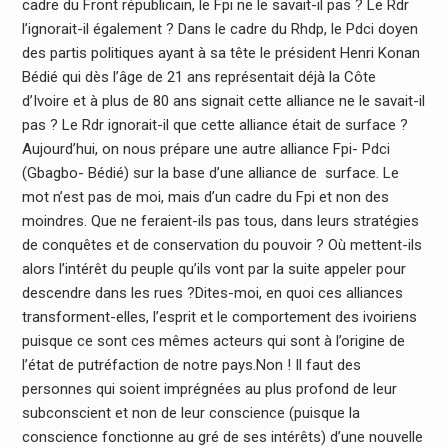
cadre du Front républicain, le Fpi ne le savait-il pas ? Le Rdr
l’ignorait-il également ? Dans le cadre du Rhdp, le Pdci doyen
des partis politiques ayant à sa tête le président Henri Konan
Bédié qui dès l’âge de 21 ans représentait déjà la Côte
d’Ivoire et à plus de 80 ans signait cette alliance ne le savait-il
pas ? Le Rdr ignorait-il que cette alliance était de surface ?
Aujourd’hui, on nous prépare une autre alliance Fpi- Pdci
(Gbagbo- Bédié) sur la base d’une alliance de surface. Le
mot n’est pas de moi, mais d’un cadre du Fpi et non des
moindres. Que ne feraient-ils pas tous, dans leurs stratégies
de conquêtes et de conservation du pouvoir ? Où mettent-ils
alors l’intérêt du peuple qu’ils vont par la suite appeler pour
descendre dans les rues ?Dites-moi, en quoi ces alliances
transforment-elles, l’esprit et le comportement des ivoiriens
puisque ce sont ces mêmes acteurs qui sont à l’origine de
l’état de putréfaction de notre pays.Non ! Il faut des
personnes qui soient imprégnées au plus profond de leur
subconscient et non de leur conscience (puisque la
conscience fonctionne au gré de ses intérêts) d’une nouvelle