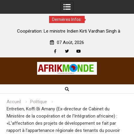
Dernières Infos:
par
Coopération: Le ministre Indien Kirti Vardhan Singh à
N
Abidjan pour la célébration de la Fête de l’indépendance
d
07 Août, 2026
Facebook
Twitter
Youtube
Skip
to
content
Accueil
Politique
Entretien, Koffi Bi Amany (Ex-directeur de Cabinet du
Ministère de la coopération et de l’Intégration africaine) :
«L’affectation des projets de développement se fait par
rapport à l’appartenance régionale des tenants du pouvoir