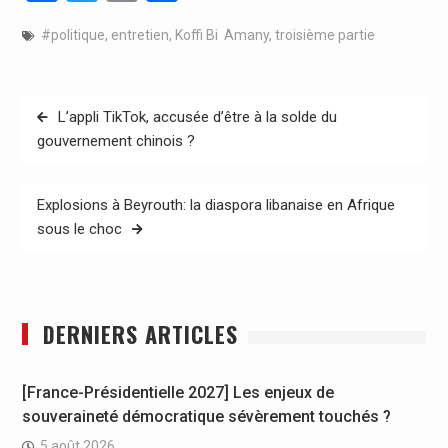
#politique
,
entretien
,
Koffi Bi Amany
,
troisième partie
Navigation
L’appli TikTok, accusée d’être à la solde du
de
gouvernement chinois ?
l’article
Explosions à Beyrouth: la diaspora libanaise en Afrique
sous le choc
DERNIERS ARTICLES
[France-Présidentielle 2027] Les enjeux de
souveraineté démocratique sévèrement touchés ?
5 août 2026