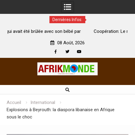
Dernières Infos:
ébé par
Coopération: Le ministre Indien Kirti Vardhan Singh à
Abidjan pour la célébration de la Fête de l’indépendance
08 Août, 2026
Facebook
Twitter
Youtube
Skip
to
content
Accueil
International
Explosions à Beyrouth: la diaspora libanaise en Afrique
sous le choc