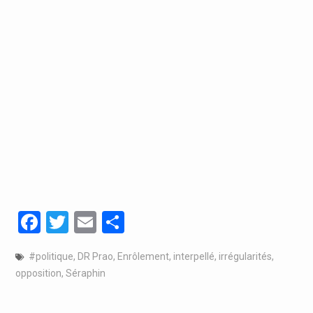
Facebook
Twitter
Email
Partager
#politique
,
DR Prao
,
Enrôlement
,
interpellé
,
irrégularités
,
opposition
,
Séraphin