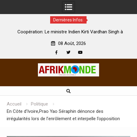
Dernières Infos:
par
Coopération: Le ministre Indien Kirti Vardhan Singh à
N
Abidjan pour la célébration de la Fête de l’indépendance
d
08 Août, 2026
Facebook
Twitter
Youtube
Skip
to
content
Accueil
Politique
En Côte d’Ivoire,Prao Yao Séraphin dénonce des
irrégularités lors de l’enrôlement et interpelle l’opposition