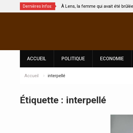
enjeux de
À Lens, la femme qui avait été brûlée avec 
Dernières Infos:
rement touchés ?
par son mari est morte
Skip
to
content
ACCUEIL
POLITIQUE
ECONOMIE
Accueil
interpellé
Étiquette :
interpellé