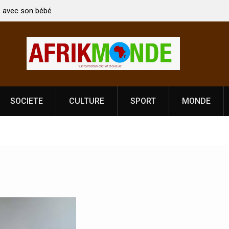
son bébé
Coopération: Le ministre Indien Kirti Vardhan Singh à
Abidjan pour la célébration de la Fête de
l’indépendance
SOCIETE
CULTURE
SPORT
MONDE