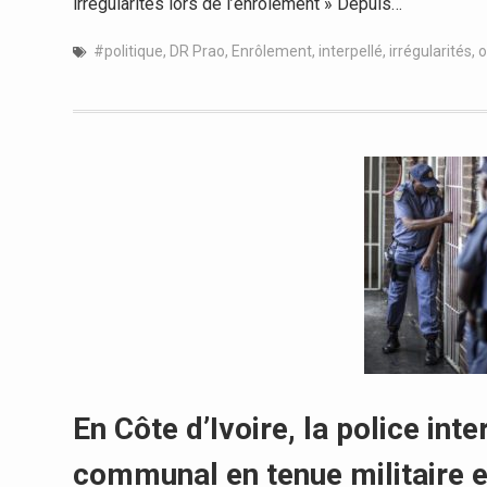
irrégularités lors de l’enrôlement » Depuis…
#politique
,
DR Prao
,
Enrôlement
,
interpellé
,
irrégularités
,
o
En Côte d’Ivoire, la police int
communal en tenue militaire e