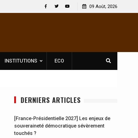
Nouvelle licence obligatoire pour les spectacles : En
09 Août, 2026
[France
Côte d’Ivoire, l’opérateur culturel Soldat Jahboy se
souver
Facebook
Twitter
Youtube
prononce
INSTITUTIONS
ECO
DERNIERS ARTICLES
[France-Présidentielle 2027] Les enjeux de
souveraineté démocratique sévèrement
touchés ?