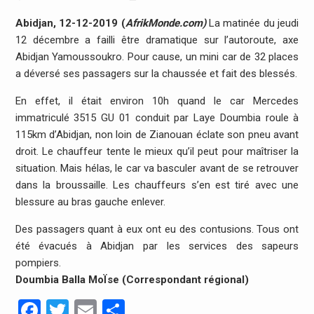
Abidjan, 12-12-2019 (
AfrikMonde.com)
La matinée du jeudi
12 décembre a failli être dramatique sur l’autoroute, axe
Abidjan Yamoussoukro. Pour cause, un mini car de 32 places
a déversé ses passagers sur la chaussée et fait des blessés.
En effet, il était environ 10h quand le car Mercedes
immatriculé 3515 GU 01 conduit par Laye Doumbia roule à
115km d’Abidjan, non loin de Zianouan éclate son pneu avant
droit. Le chauffeur tente le mieux qu’il peut pour maîtriser la
situation. Mais hélas, le car va basculer avant de se retrouver
dans la broussaille. Les chauffeurs s’en est tiré avec une
blessure au bras gauche enlever.
Des passagers quant à eux ont eu des contusions. Tous ont
été évacués à Abidjan par les services des sapeurs
pompiers.
Doumbia Balla MoÏse (Correspondant régional)
Facebook
Twitter
Email
Partager