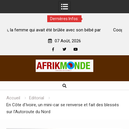
Dernières Infos:
té brûlée avec son bébé par
Coopération: Le ministre Indien Ki
t morte
Abidjan pour la célébration de la Fête
07 Août, 2026
Facebook
Twitter
Youtube
Skip
to
content
Accueil
Editorial
En Côte d’Ivoire, un mini-car se renverse et fait des blessés
sur l’Autoroute du Nord