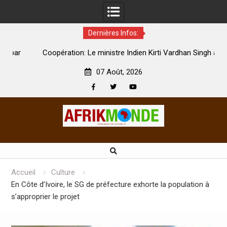
Dernières Infos:
par
Coopération: Le ministre Indien Kirti Vardhan Singh à
N
Abidjan pour la célébration de la Fête de l’indépendance
d
07 Août, 2026
Facebook
Twitter
Youtube
Skip
to
content
Accueil
Culture
En Côte d’Ivoire, le SG de préfecture exhorte la population à
s’approprier le projet