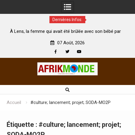
Dernières Infos:
ui avait été brûlée avec son bébé par
Coopération: Le ministre 
n mari est morte
Abidjan pour la célébration 
07 Août, 2026
Facebook
Twitter
Youtube
Skip
to
content
Accueil
#culture; lancement; projet; SODA-MO2P
Étiquette :
#culture; lancement; projet;
SODA-MO2P