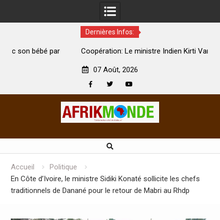
Dernières Infos:
par
Coopération: Le ministre Indien Kirti Vardhan Singh à
N
Abidjan pour la célébration de la Fête de l’indépendance
d
07 Août, 2026
Facebook
Twitter
Youtube
Skip
to
content
Accueil
Politique
En Côte d’Ivoire, le ministre Sidiki Konaté sollicite les chefs
traditionnels de Danané pour le retour de Mabri au Rhdp