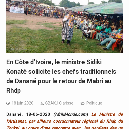
En Côte d’Ivoire, le ministre Sidiki
Konaté sollicite les chefs traditionnels
de Danané pour le retour de Mabri au
Rhdp
18 juin 2020
GBAKU Clarisse
Politique
Danané, 18-06-2020
(AfrikMonde.com
)
Le Ministre de
l’Artisanat, par ailleurs coordonnateur régional du Rhdp du
Tonkpi, au cours d’une rencontre avec les gardiens des us