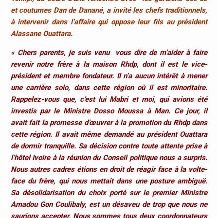
et coutumes Dan de Danané, a invité les chefs traditionnels,
à intervenir dans l’affaire qui oppose leur fils au président
Alassane Ouattara.
« Chers parents, je suis venu vous dire de m’aider à faire
revenir notre frère à la maison Rhdp, dont il est le vice-
président et membre fondateur. Il n’a aucun intérêt à mener
une carrière solo, dans cette région où il est minoritaire.
Rappelez-vous que, c’est lui Mabri et moi, qui avions été
investis par le Ministre Dosso Moussa à Man. Ce jour, il
avait fait la promesse d’œuvrer à la promotion du Rhdp dans
cette région. Il avait même demandé au président Ouattara
de dormir tranquille. Sa décision contre toute attente prise à
l’hôtel Ivoire à la réunion du Conseil politique nous a surpris.
Nous autres cadres étions en droit de réagir face à la volte-
face du frère, qui nous mettait dans une posture ambiguë.
Sa désolidarisation du choix porté sur le premier Ministre
Amadou Gon Coulibaly, est un désaveu de trop que nous ne
saurions accepter. Nous sommes tous deux coordonnateurs