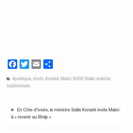
Facebook
Twitter
Email
Partager
#politique
,
chefs
,
Konaté
,
Mabri
,
RHDP
,
Sidiki
,
sollicite
,
traditionnels
Navigation
En Côte d’Ivoire, le ministre Sidiki Konaté invite Mabri
de
à « revenir au Rhdp »
l’article