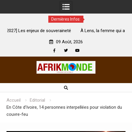
Dernières Infos:
ouveraineté
À Lens, la femme qui avait été brûlée avec son bébé
son mari est morte
09 Août, 2026
Facebook
Twitter
Youtube
Skip
to
content
Accueil
Editorial
En Côte d’Ivoire, 14 personnes interpellées pour violation du
couvre-feu