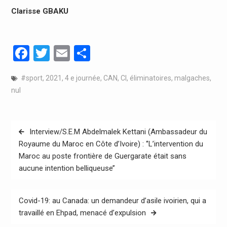
Clarisse GBAKU
Facebook
Twitter
Email
Partager
#sport
,
2021
,
4 e journée
,
CAN
,
CI
,
éliminatoires
,
malgaches
,
nul
Navigation
Interview/S.E.M Abdelmalek Kettani (Ambassadeur du
de
Royaume du Maroc en Côte d’Ivoire) : ‘’L’intervention du
Maroc au poste frontière de Guergarate était sans
l’article
aucune intention belliqueuse’’
Covid-19: au Canada: un demandeur d’asile ivoirien, qui a
travaillé en Ehpad, menacé d’expulsion