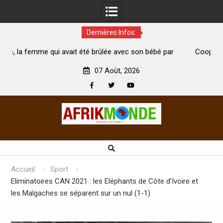
Dernières Infos:
lée avec son bébé par
Coopération: Le ministre Indien Kirti Var
e
Abidjan pour la célébration de la Fête de l’
07 Août, 2026
Facebook
Twitter
Youtube
Skip
to
content
Accueil
Sport
Eliminatoires CAN 2021 : les Eléphants de Côte d’Ivoire et
les Malgaches se séparent sur un nul (1-1)