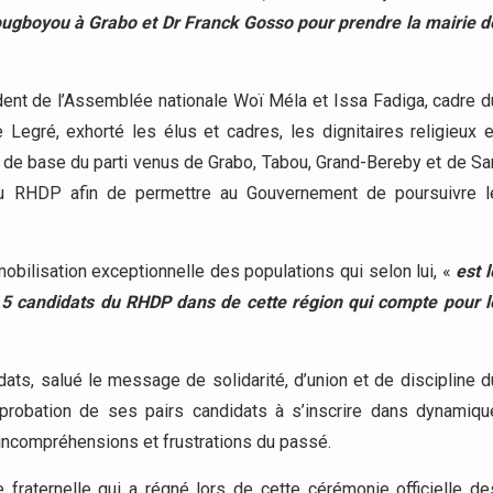
ugboyou à Grabo et Dr Franck Gosso pour prendre la mairie d
ident de l’Assemblée nationale Woï Méla et Issa Fadiga, cadre d
 Legré, exhorté les élus et cadres, les dignitaires religieux e
es de base du parti venus de Grabo, Tabou, Grand-Bereby et de Sa
 du RHDP afin de permettre au Gouvernement de poursuivre l
mobilisation exceptionnelle des populations qui selon lui, «
est l
 5 candidats du RHDP dans de cette région qui compte pour l
ats, salué le message de solidarité, d’union et de discipline d
pprobation de ses pairs candidats à s’inscrire dans dynamiqu
es incompréhensions et frustrations du passé.
e fraternelle qui a régné lors de cette cérémonie officielle de