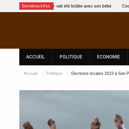
t été brûlée avec son bébé
Coopération: Le ministre Indien Kirti
Dernières Infos:
Abidjan pour la célébration de la Fêt
Skip
l’indépendance
to
content
ACCUEIL
POLITIQUE
ECONOMIE
Accueil
Politique
Elections locales 2023 à San P