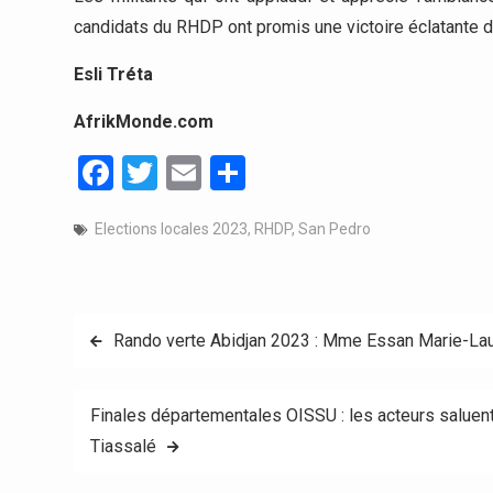
candidats du RHDP ont promis une victoire éclatante 
Esli Tréta
AfrikMonde.com
Facebook
Twitter
Email
Partager
Elections locales 2023
,
RHDP
,
San Pedro
Navigation
Rando verte Abidjan 2023 : Mme Essan Marie-Laur
de
Finales départementales OISSU : les acteurs saluen
l’article
Tiassalé