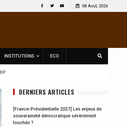
 : En
[France-Présidentielle 2027] Les enjeux de
08 Août, 2026
y se
souveraineté démocratique sévèrement touchés ?
Facebook
Twitter
Youtube
INSTITUTIONS
ECO
RHDP
DERNIERS ARTICLES
[France-Présidentielle 2027] Les enjeux de
souveraineté démocratique sévèrement
touchés ?