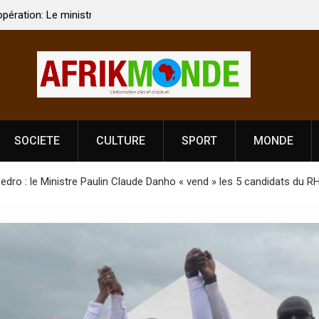
 Vardhan Singh à
Nouvelle licence obligatoire pour les spectacles
e de
Côte d’Ivoire, l’opérateur culturel Soldat Jahbo
prononce
SOCIETE
CULTURE
SPORT
MONDE
edro : le Ministre Paulin Claude Danho « vend » les 5 candidats du 